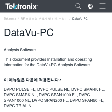
×
Tektronix
RF 스펙트럼 분석기 및 신호 분석기
DataVu-PC
DataVu-PC
ENGLISH
Analysis Software
FRANÇAIS
This document provides installation and operating
information for the DataVu-PC Analysis Software.
DEUTSCH
VIỆT NAM
이 매뉴얼은 다음에 적용됩니다.:
简体中文
DVPC PULSE FL, DVPC PULSE NL, DVPC SMARK FL,
DVPC SMARK NL, DVPC SPAN1000 FL, DVPC
日本語
SPAN1000 NL, DVPC SPAN200 FL, DVPC SPAN50 FL,
DVPC TRIAL NL
한국어