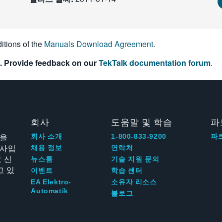
itions of the
Manuals Download Agreement
.
. Provide feedback on our
TekTalk documentation forum
.
회사
도움말 및 학습
파
신을
회사 소개
1-800-833-9200
파
회사입
채용 정보
연락처
 신
뉴스룸
기술 지원 문의
고 있
이벤트
학습 센터
EA Elektro-
소유자 리소스
Automatik
블로그