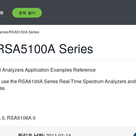
원
견적 받기
ries/RSA5100A Series
RSA5100A Series
 Analyzers Application Examples Reference
 to use the RSA6100A Series Real-Time Spectrum Analyzers a
as.
 0, RSA5106A 0
릴리즈 날짜:
2011-01-14