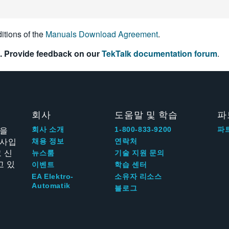
itions of the
Manuals Download Agreement
.
. Provide feedback on our
TekTalk documentation forum
.
회사
도움말 및 학습
파
신을
회사 소개
1-800-833-9200
파
회사입
채용 정보
연락처
 신
뉴스룸
기술 지원 문의
고 있
이벤트
학습 센터
EA Elektro-
소유자 리소스
Automatik
블로그