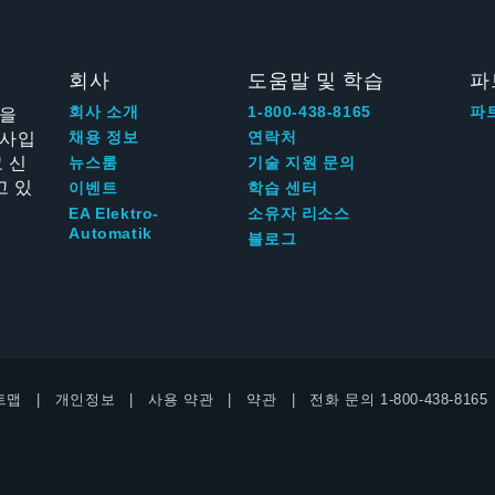
회사
도움말 및 학습
파
신을
회사 소개
1-800-438-8165
파
회사입
채용 정보
연락처
 신
뉴스룸
기술 지원 문의
고 있
이벤트
학습 센터
EA Elektro-
소유자 리소스
Automatik
블로그
트맵
개인정보
사용 약관
약관
전화 문의
1-800-438-8165