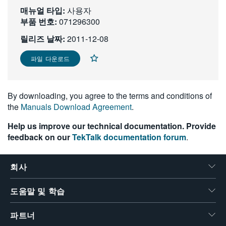
매뉴얼 타입:
繁體中文
사용자
부품 번호:
071296300
릴리즈 날짜:
2011-12-08
파일 다운로드
By downloading, you agree to the terms and conditions of
the
Manuals Download Agreement
.
Help us improve our technical documentation. Provide
feedback on our
TekTalk documentation forum
.
회사
도움말 및 학습
파트너