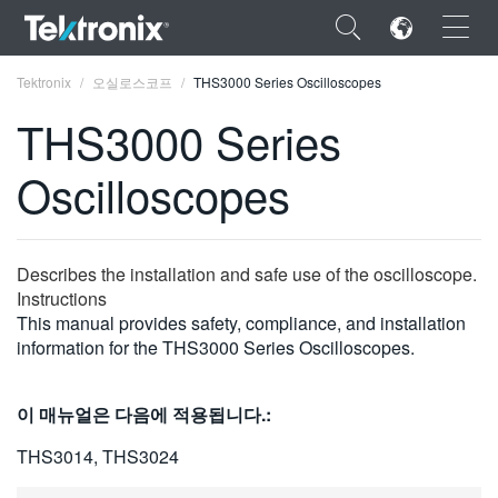
×
Tektronix
오실로스코프
THS3000 Series Oscilloscopes
THS3000 Series
Oscilloscopes
ENGLISH
FRANÇAIS
Describes the installation and safe use of the oscilloscope.
Instructions
DEUTSCH
This manual provides safety, compliance, and installation
information for the THS3000 Series Oscilloscopes.
VIỆT NAM
简体中文
이 매뉴얼은 다음에 적용됩니다.:
日本語
THS3014, THS3024
한국어