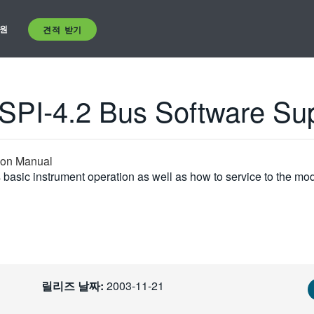
원
견적 받기
SPI-4.2 Bus Software Su
tion Manual
basic instrument operation as well as how to service to the mod
릴리즈 날짜:
2003-11-21