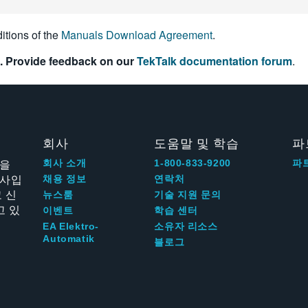
itions of the
Manuals Download Agreement
.
. Provide feedback on our
TekTalk documentation forum
.
회사
도움말 및 학습
파
신을
회사 소개
1-800-833-9200
파
회사입
채용 정보
연락처
 신
뉴스룸
기술 지원 문의
고 있
이벤트
학습 센터
EA Elektro-
소유자 리소스
Automatik
블로그