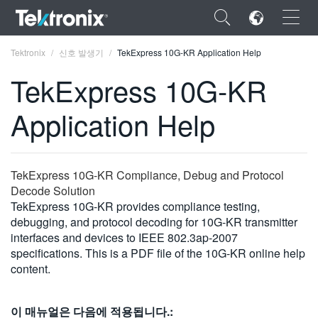
×
Tektronix
신호 발생기
TekExpress 10G-KR Application Help
TekExpress 10G-KR
Application Help
ENGLISH
FRANÇAIS
TekExpress 10G-KR Compliance, Debug and Protocol
Decode Solution
DEUTSCH
TekExpress 10G-KR provides compliance testing,
debugging, and protocol decoding for 10G-KR transmitter
VIỆT NAM
interfaces and devices to IEEE 802.3ap-2007
简体中文
specifications. This is a PDF file of the 10G-KR online help
content.
日本語
한국어
이 매뉴얼은 다음에 적용됩니다.: