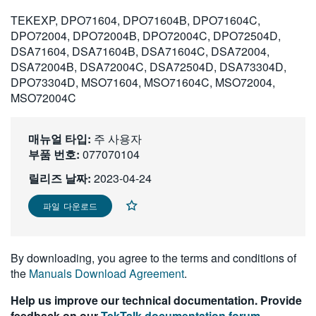
繁體中文
TEKEXP, DPO71604, DPO71604B, DPO71604C,
DPO72004, DPO72004B, DPO72004C, DPO72504D,
DSA71604, DSA71604B, DSA71604C, DSA72004,
DSA72004B, DSA72004C, DSA72504D, DSA73304D,
DPO73304D, MSO71604, MSO71604C, MSO72004,
MSO72004C
매뉴얼 타입:
주 사용자
부품 번호:
077070104
릴리즈 날짜:
2023-04-24
파일 다운로드
By downloading, you agree to the terms and conditions of
the
Manuals Download Agreement
.
Help us improve our technical documentation. Provide
feedback on our
TekTalk documentation forum
.