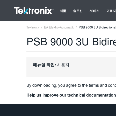
제품
솔루션
서비스
고객지
Tektronix
EA Elektro-Automatik
PSB 9000 3U Bidirectiona
PSB 9000 3U Bidire
매뉴얼 타입:
사용자
By downloading, you agree to the terms and cond
Help us improve our technical documentation