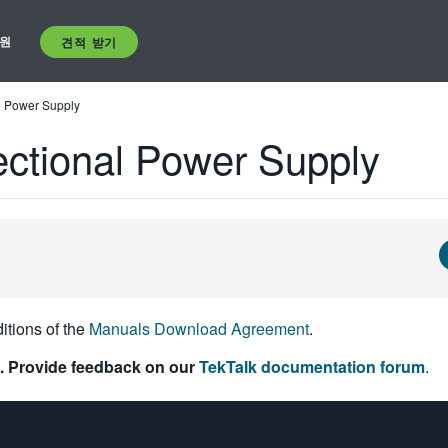
원
견적 받기
l Power Supply
ctional Power Supply
itions of the
Manuals Download Agreement
.
. Provide feedback on our
TekTalk documentation forum
.