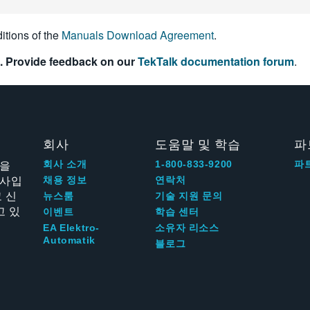
itions of the
Manuals Download Agreement
.
. Provide feedback on our
TekTalk documentation forum
.
회사
도움말 및 학습
파
신을
회사 소개
1-800-833-9200
파
회사입
채용 정보
연락처
 신
뉴스룸
기술 지원 문의
고 있
이벤트
학습 센터
EA Elektro-
소유자 리소스
Automatik
블로그