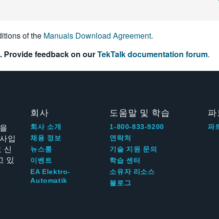
itions of the
Manuals Download Agreement
.
. Provide feedback on our
TekTalk documentation forum
.
회사
도움말 및 학습
파
신을
회사 소개
1-800-833-9200
파
회사입
채용 정보
연락처
 신
뉴스룸
기술 지원 문의
고 있
이벤트
학습 센터
EA Elektro-
소유자 리소스
Automatik
블로그