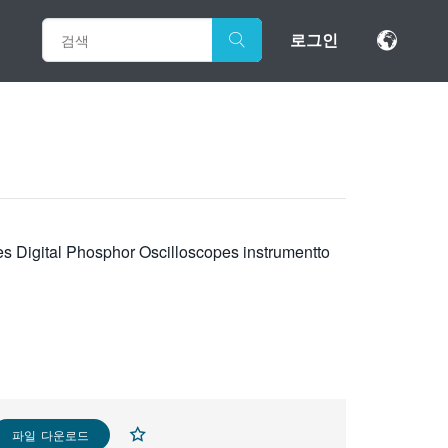
로그인
es Digital Phosphor Oscilloscopes instrumentto
파일 다운로드