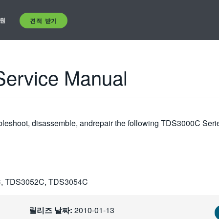
원
견적 받기
ervice Manual
ubleshoot, disassemble, andrepair the following TDS3000C Seri
, TDS3052C, TDS3054C
릴리즈 날짜:
2010-01-13