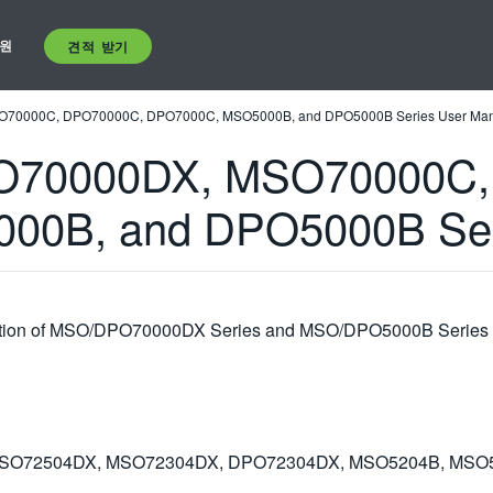
원
견적 받기
70000C, DPO70000C, DPO7000C, MSO5000B, and DPO5000B Series User Man
O70000DX, MSO70000C,
0B, and DPO5000B Seri
eration of MSO/DPO70000DX Series and MSO/DPO5000B Series in
SO72504DX, MSO72304DX, DPO72304DX, MSO5204B, MSO5