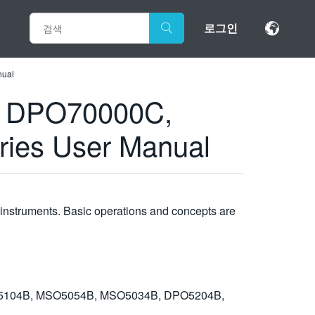
로그인
ual
 DPO70000C,
es User Manual
struments. Basic operations and concepts are
104B, MSO5054B, MSO5034B, DPO5204B,