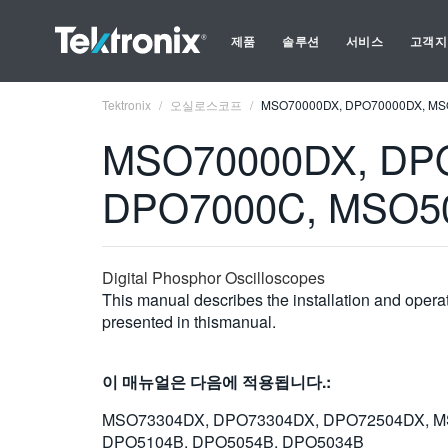
제품
솔루션
서비스
고객지
Tektronix
오실로스코프
MSO70000DX, DPO70000DX, MSO
MSO70000DX, DP
DPO7000C, MSO500
Digital Phosphor Oscilloscopes
This manual describes the installation and op
presented in thismanual.
이 매뉴얼은 다음에 적용됩니다.:
MSO73304DX, DPO73304DX, DPO72504DX, M
DPO5104B, DPO5054B, DPO5034B