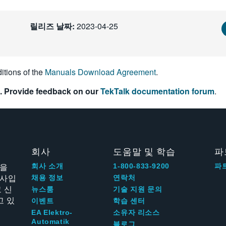
릴리즈 날짜:
2023-04-25
itions of the
Manuals Download Agreement
.
. Provide feedback on our
TekTalk documentation forum
.
회사
도움말 및 학습
파
신을
회사 소개
1-800-833-9200
파
회사입
채용 정보
연락처
 신
뉴스룸
기술 지원 문의
고 있
이벤트
학습 센터
EA Elektro-
소유자 리소스
Automatik
블로그