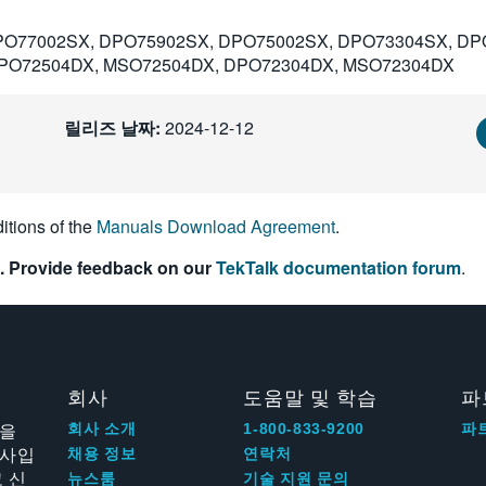
PO77002SX, DPO75902SX, DPO75002SX, DPO73304SX, DP
PO72504DX, MSO72504DX, DPO72304DX, MSO72304DX
릴리즈 날짜:
2024-12-12
itions of the
Manuals Download Agreement
.
. Provide feedback on our
TekTalk documentation forum
.
회사
도움말 및 학습
파
신을
회사 소개
1-800-833-9200
파
회사입
채용 정보
연락처
 신
뉴스룸
기술 지원 문의