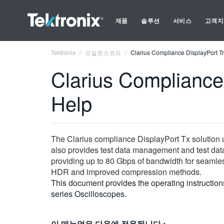
제품
솔루션
서비스
고객지
Tektronix
오실로스코프
Clarius Compliance DisplayPort Tr
Clarius Compliance 
Help
The Clarius compliance DisplayPort Tx solution 
also provides test data management and test data a
providing up to 80 Gbps of bandwidth for seamles
HDR and improved compression methods.
This document provides the operating instructi
series Oscilloscopes.
이 매뉴얼은 다음에 적용됩니다.: