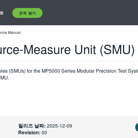
원
견적 받기
ence Manual
rce-Measure Unit (SMU)
es (SMUs) for the MP5000 Series Modular Precision Test Syste
 SMU.
릴리즈 날짜:
2025-12-09
Revision:
00