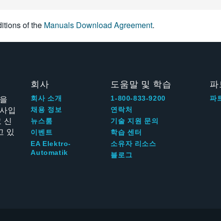
itions of the
Manuals Download Agreement
.
회사
도움말 및 학습
파
신을
회사 소개
1-800-833-9200
파
회사입
채용 정보
연락처
 신
뉴스룸
기술 지원 문의
고 있
이벤트
학습 센터
EA Elektro-
소유자 리소스
Automatik
블로그