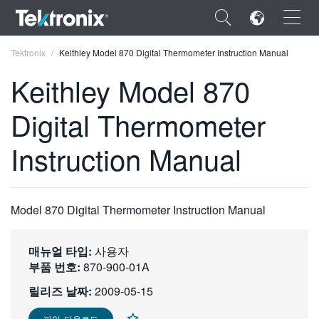
×
Tektronix
Keithley Model 870 Digital Thermometer Instruction Manual
Keithley Model 870
Digital Thermometer
ENGLISH
Instruction Manual
FRANÇAIS
DEUTSCH
Model 870 Digital Thermometer Instruction Manual
VIỆT NAM
简体中文
매뉴얼 타입:
사용자
부품 번호:
870-900-01A
日本語
릴리즈 날짜:
2009-05-15
한국어
파일 다운로드