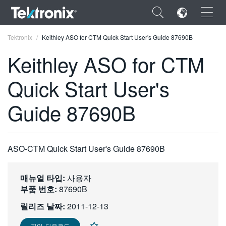
×
Tektronix
Keithley ASO for CTM Quick Start User's Guide 87690B
Keithley ASO for CTM
Quick Start User's
ENGLISH
Guide 87690B
FRANÇAIS
DEUTSCH
ASO-CTM Quick Start User's Guide 87690B
VIỆT NAM
简体中文
매뉴얼 타입:
사용자
부품 번호:
87690B
日本語
릴리즈 날짜:
2011-12-13
한국어
파일 다운로드