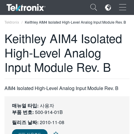
×
Tektronix
Keithley AIM4 Isolated High-Level Analog Input Module Rev. B
Keithley AIM4 Isolated
High-Level Analog
ENGLISH
Input Module Rev. B
FRANÇAIS
DEUTSCH
AIM4 Isolated High-Level Analog Input Module Rev. B
VIỆT NAM
简体中文
매뉴얼 타입:
사용자
부품 번호:
500-914-01B
日本語
릴리즈 날짜:
2010-11-08
한국어
파일 다운로드