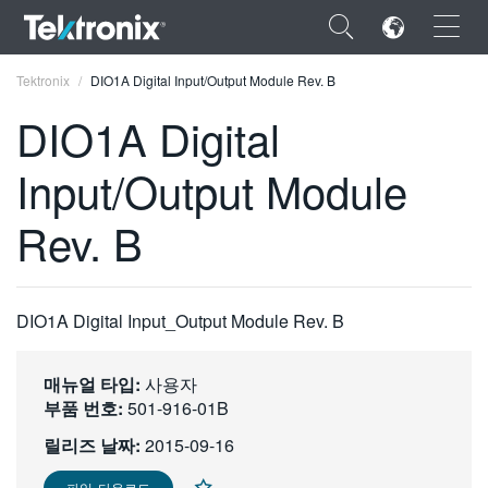
×
Tektronix
DIO1A Digital Input/Output Module Rev. B
DIO1A Digital
Input/Output Module
ENGLISH
Rev. B
FRANÇAIS
DEUTSCH
DIO1A Digital Input_Output Module Rev. B
VIỆT NAM
简体中文
매뉴얼 타입:
사용자
부품 번호:
501-916-01B
日本語
릴리즈 날짜:
2015-09-16
한국어
파일 다운로드