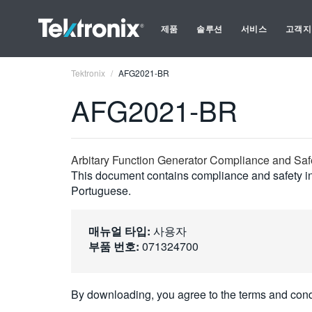
제품
솔루션
서비스
고객지
Tektronix
AFG2021-BR
AFG2021-BR
Arbitary Function Generator Compliance and Safe
This document contains compliance and safety in
Portuguese.
매뉴얼 타입:
사용자
부품 번호:
071324700
By downloading, you agree to the terms and cond