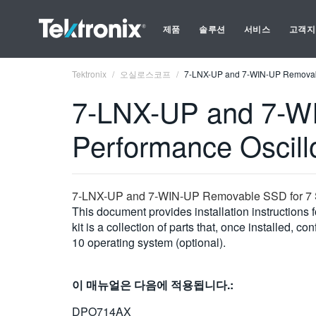
제품
솔루션
서비스
고객지
Tektronix
오실로스코프
7-LNX-UP and 7-WIN-UP Removable
7-LNX-UP and 7-W
Performance Oscill
7-LNX-UP and 7-WIN-UP Removable SSD for 7 Se
This document provides installation instructions 
kit is a collection of parts that, once installed
10 operating system (optional).
이 매뉴얼은 다음에 적용됩니다.:
DPO714AX