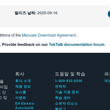
릴리즈 날짜:
2025-09-16
itions of the
Manuals Download Agreement
.
. Provide feedback on our
TekTalk documentation forum
.
회사
도움말 및 학습
파
신을
회사 소개
1-800-833-9200
파
회사입
채용 정보
연락처
 신
뉴스룸
기술 지원 문의
고 있
이벤트
학습 센터
EA Elektro-
소유자 리소스
Automatik
블로그