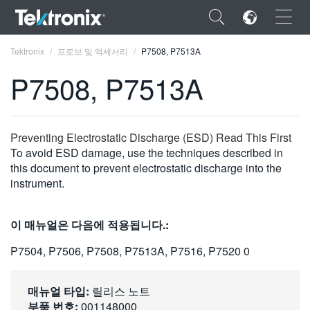
×
Tektronix
프로브 및 액세서리
P7508, P7513A
P7508, P7513A
ENGLISH
Preventing Electrostatic Discharge (ESD) Read This First
To avoid ESD damage, use the techniques described in
FRANÇAIS
this document to prevent electrostatic discharge into the
instrument.
DEUTSCH
VIỆT NAM
이 매뉴얼은 다음에 적용됩니다.:
简体中文
P7504, P7506, P7508, P7513A, P7516, P7520 0
日本語
매뉴얼 타입:
릴리스 노트
한국어
부품 번호:
001148000