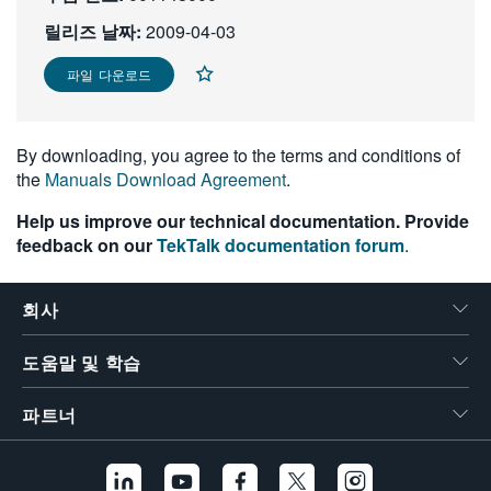
繁體中文
릴리즈 날짜:
2009-04-03
파일 다운로드
By downloading, you agree to the terms and conditions of
the
Manuals Download Agreement
.
Help us improve our technical documentation. Provide
feedback on our
TekTalk documentation forum
.
회사
도움말 및 학습
파트너