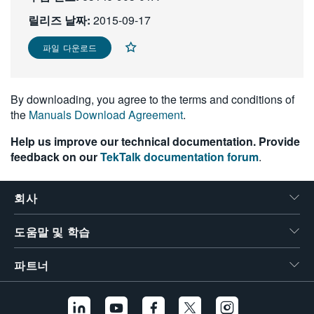
繁體中文
릴리즈 날짜:
2015-09-17
파일 다운로드
By downloading, you agree to the terms and conditions of
the
Manuals Download Agreement
.
Help us improve our technical documentation. Provide
feedback on our
TekTalk documentation forum
.
회사
도움말 및 학습
파트너