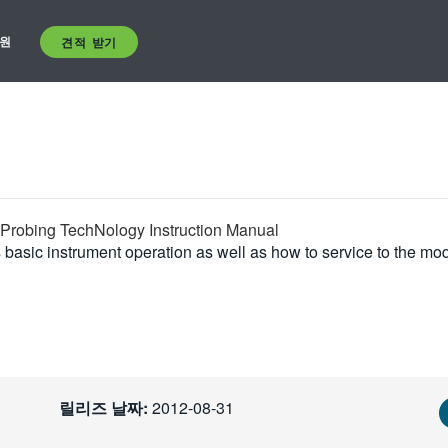
원
견적 받기
 Probing TechNology Instruction Manual
basic instrument operation as well as how to service to the mod
릴리즈 날짜:
2012-08-31