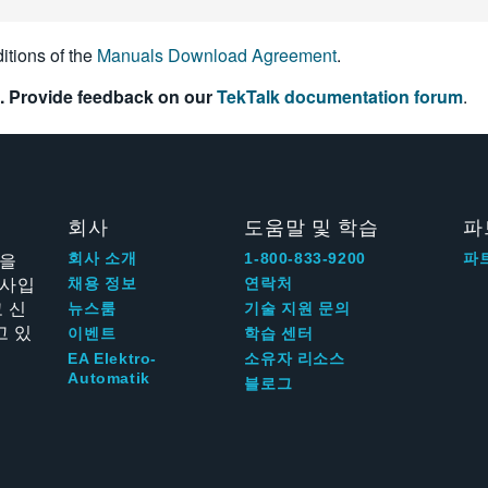
itions of the
Manuals Download Agreement
.
. Provide feedback on our
TekTalk documentation forum
.
회사
도움말 및 학습
파
신을
회사 소개
1-800-833-9200
파
회사입
채용 정보
연락처
 신
뉴스룸
기술 지원 문의
고 있
이벤트
학습 센터
EA Elektro-
소유자 리소스
Automatik
블로그