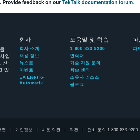
. Provide feedback on our
TekTalk documentation forum
.
회사
도움말 및 학습
파
신을
회사 소개
1-800-833-9200
파
회사입
채용 정보
연락처
 신
뉴스룸
기술 지원 문의
고 있
이벤트
학습 센터
EA Elektro-
소유자 리소스
Automatik
블로그
트맵
개인정보
사용 약관
약관
전화 문의
1-800-833-9200