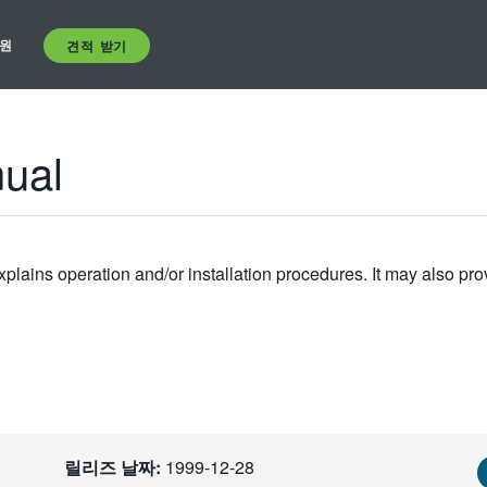
원
견적 받기
ual
plains operation and/or installation procedures. It may also pro
릴리즈 날짜:
1999-12-28