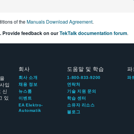
itions of the
Manuals Download Agreement
.
. Provide feedback on our
TekTalk documentation forum
.
회사
도움말 및 학습
파
신을
회사 소개
1-800-833-9200
파
회사입
채용 정보
연락처
 신
뉴스룸
기술 지원 문의
고 있
이벤트
학습 센터
EA Elektro-
소유자 리소스
Automatik
블로그