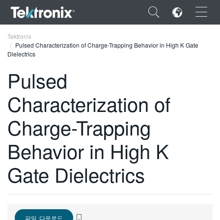
×
Tektronix
Pulsed Characterization of Charge-Trapping Behavior in High K Gate
Dielectrics
Pulsed
Characterization of
ENGLISH
FRANÇAIS
Charge-Trapping
DEUTSCH
Behavior in High K
VIỆT NAM
Gate Dielectrics
简体中文
日本語
한국어
파일 다운로드