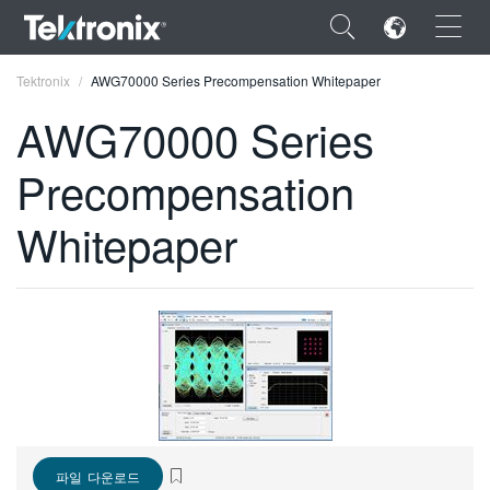
×
Tektronix
AWG70000 Series Precompensation Whitepaper
AWG70000 Series
Precompensation
ENGLISH
Whitepaper
FRANÇAIS
DEUTSCH
VIỆT NAM
简体中文
日本語
한국어
파일 다운로드