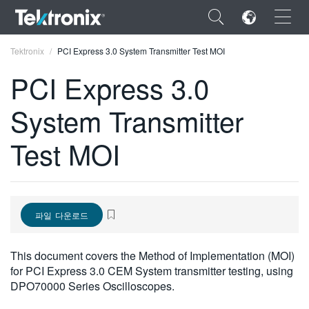
×
Tektronix
PCI Express 3.0 System Transmitter Test MOI
PCI Express 3.0
System Transmitter
ENGLISH
Test MOI
FRANÇAIS
DEUTSCH
VIỆT NAM
파일 다운로드
简体中文
This document covers the Method of Implementation (MOI)
日本語
for PCI Express 3.0 CEM System transmitter testing, using
DPO70000 Series Oscilloscopes.
한국어