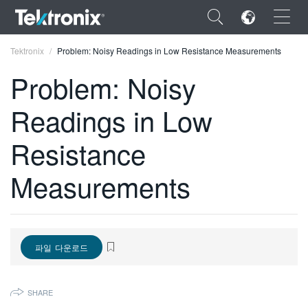
×
Tektronix
Problem: Noisy Readings in Low Resistance Measurements
Problem: Noisy
Readings in Low
ENGLISH
Resistance
FRANÇAIS
Measurements
DEUTSCH
VIỆT NAM
简体中文
파일 다운로드
日本語
SHARE
한국어