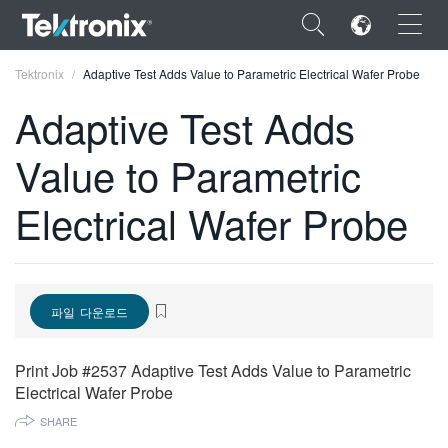
×
Tektronix
Adaptive Test Adds Value to Parametric Electrical Wafer Probe
Adaptive Test Adds
Value to Parametric
ENGLISH
Electrical Wafer Probe
FRANÇAIS
DEUTSCH
VIỆT NAM
파일 다운로드
简体中文
Print Job #2537 Adaptive Test Adds Value to Parametric
日本語
Electrical Wafer Probe
SHARE
한국어