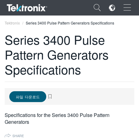
×
Tektronix
Series 3400 Pulse Pattern Generators Specifications
Series 3400 Pulse
Pattern Generators
ENGLISH
Specifications
FRANÇAIS
DEUTSCH
VIỆT NAM
파일 다운로드
简体中文
Specifications for the Series 3400 Pulse Pattern
日本語
Generators
한국어
SHARE