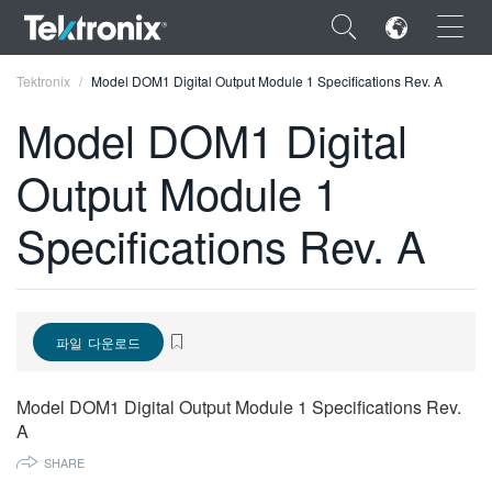
×
Tektronix
Model DOM1 Digital Output Module 1 Specifications Rev. A
Model DOM1 Digital
Output Module 1
ENGLISH
Specifications Rev. A
FRANÇAIS
DEUTSCH
VIỆT NAM
파일 다운로드
简体中文
Model DOM1 Digital Output Module 1 Specifications Rev.
日本語
A
SHARE
한국어