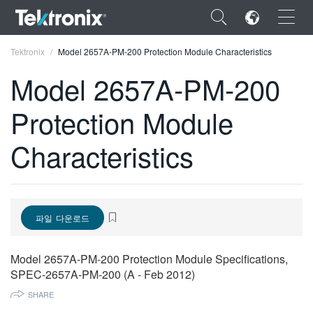
×
Tektronix
Model 2657A-PM-200 Protection Module Characteristics
Model 2657A-PM-200
Protection Module
ENGLISH
Characteristics
FRANÇAIS
DEUTSCH
VIỆT NAM
파일 다운로드
简体中文
Model 2657A-PM-200 Protection Module Specifications,
日本語
SPEC-2657A-PM-200 (A - Feb 2012)
SHARE
한국어