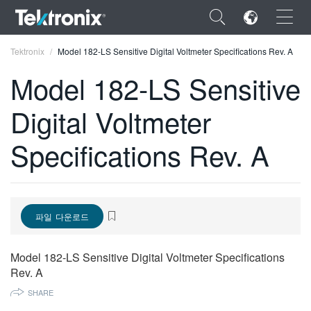
×
Tektronix
Model 182-LS Sensitive Digital Voltmeter Specifications Rev. A
Model 182-LS Sensitive
Digital Voltmeter
ENGLISH
Specifications Rev. A
FRANÇAIS
DEUTSCH
VIỆT NAM
파일 다운로드
简体中文
Model 182-LS Sensitive Digital Voltmeter Specifications
日本語
Rev. A
SHARE
한국어