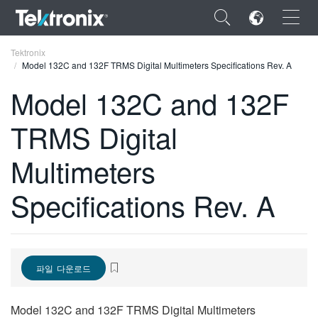
×
Tektronix
Model 132C and 132F TRMS Digital Multimeters Specifications Rev. A
Model 132C and 132F
TRMS Digital
ENGLISH
Multimeters
FRANÇAIS
Specifications Rev. A
DEUTSCH
VIỆT NAM
简体中文
파일 다운로드
日本語
한국어
Model 132C and 132F TRMS Digital Multimeters