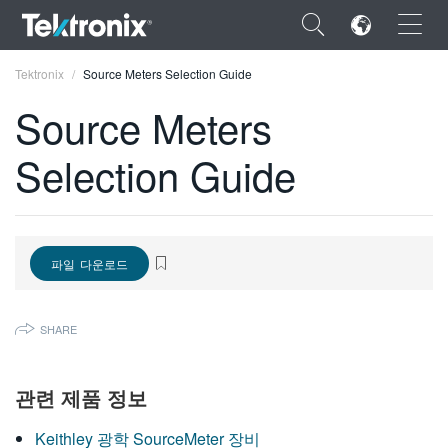
×
Tektronix
Source Meters Selection Guide
Source Meters
Selection Guide
ENGLISH
FRANÇAIS
파일 다운로드
DEUTSCH
VIỆT NAM
SHARE
简体中文
日本語
관련 제품 정보
한국어
Keithley 광학 SourceMeter 장비