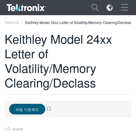
×
Tektronix
Keithley Model 24xx Letter of Volatility/Memory Clearing/Declass
Keithley Model 24xx
Letter of
ENGLISH
Volatility/Memory
FRANÇAIS
Clearing/Declass
DEUTSCH
VIỆT NAM
简体中文
파일 다운로드
日本語
SHARE
한국어