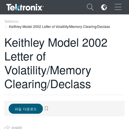
×
Tektronix
Keithley Model 2002 Letter of Volatility/Memory Clearing/Declass
Keithley Model 2002
Letter of
ENGLISH
Volatility/Memory
FRANÇAIS
Clearing/Declass
DEUTSCH
VIỆT NAM
简体中文
파일 다운로드
日本語
한국어
SHARE