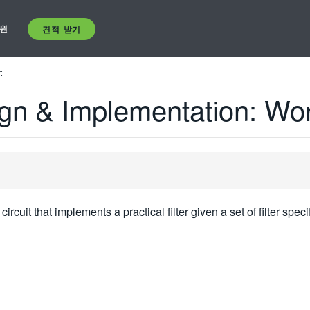
원
견적 받기
t
sign & Implementation: Wo
cuit that implements a practical filter given a set of filter speci