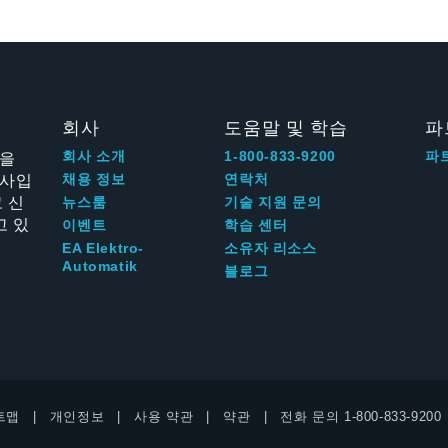
회사
도움말 및 학습
파
신을
회사 소개
1-800-833-9200
파
회사입
채용 정보
연락처
 신
뉴스룸
기술 지원 문의
고 있
이벤트
학습 센터
EA Elektro-
소유자 리소스
Automatik
블로그
트맵
개인정보
사용 약관
약관
전화 문의
1-800-833-9200