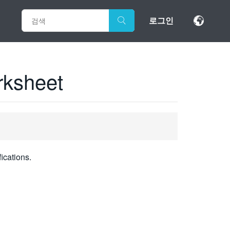
로그인
rksheet
fications.