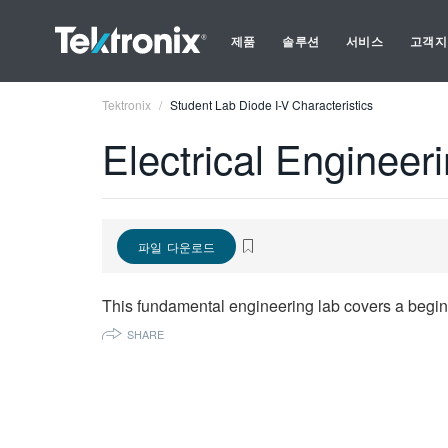
제품
솔루션
서비스
고객지
Tektronix
Student Lab Diode I-V Characteristics
Electrical Engineer
파일 다운로드
This fundamental engineering lab covers a beginn
SHARE