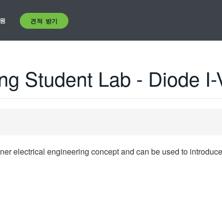
원
견적 받기
ing Student Lab - Diode I-
er electrical engineering concept and can be used to introduce 