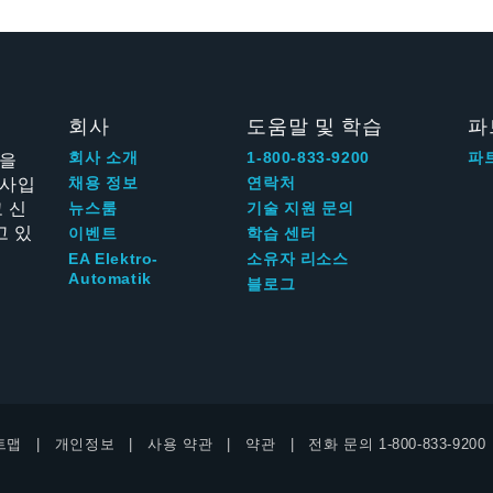
회사
도움말 및 학습
파
신을
회사 소개
1-800-833-9200
파
회사입
채용 정보
연락처
 신
뉴스룸
기술 지원 문의
고 있
이벤트
학습 센터
EA Elektro-
소유자 리소스
Automatik
블로그
트맵
개인정보
사용 약관
약관
전화 문의
1-800-833-9200