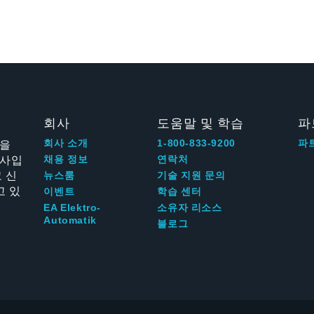
회사
도움말 및 학습
파
신을
회사 소개
1-800-833-9200
파
회사입
채용 정보
연락처
 신
뉴스룸
기술 지원 문의
고 있
이벤트
학습 센터
EA Elektro-
소유자 리소스
Automatik
블로그