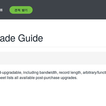
원
견적 받기
ade Guide
d-upgradable, including bandwidth, record length, arbitrary/funct
heet lists all available post-purchase upgrades.