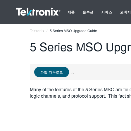
제품
솔루션
서비스
고객지
Tektronix
5 Series MSO Upgrade Guide
5 Series MSO Upgr
파일 다운로드
Many of the features of the 5 Series MSO are fiel
logic channels, and protocol support. This fact s