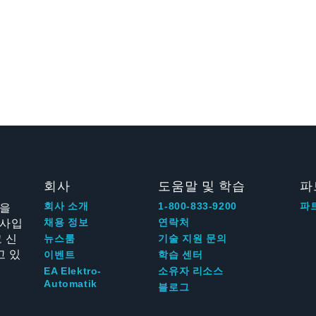
회사
도움말 및 학습
파
신을
회사 소개
1-800-833-9200
파
회사입
채용 정보
연락처
 신
뉴스룸
기술 지원 문의
고 있
이벤트
학습 센터
EA Elektro-
소유자 리소스
Automatik
블로그