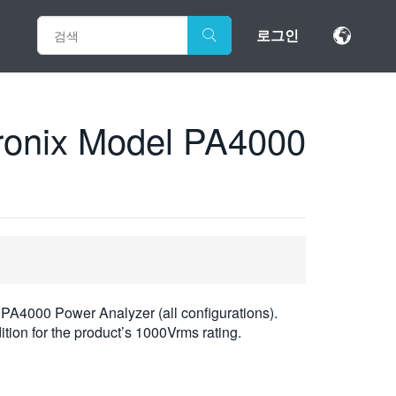
로그인
nix Model PA4000
ix PA4000 Power Analyzer (all configurations).
tion for the product’s 1000Vrms rating.