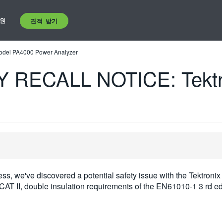
원
견적 받기
del PA4000 Power Analyzer
RECALL NOTICE: Tektro
cess, we've discovered a potential safety issue with the Tektron
CAT II, double insulation requirements of the EN61010-1 3 rd edi