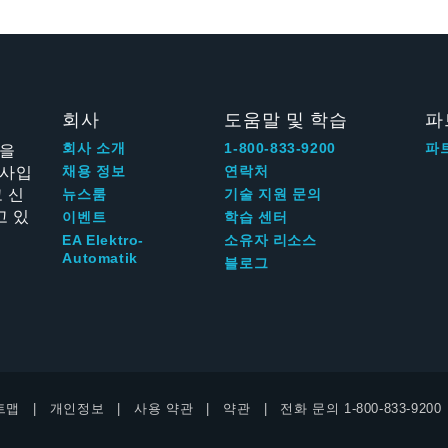
회사
도움말 및 학습
파
신을
회사 소개
1-800-833-9200
파
회사입
채용 정보
연락처
 신
뉴스룸
기술 지원 문의
고 있
이벤트
학습 센터
EA Elektro-
소유자 리소스
Automatik
블로그
트맵
개인정보
사용 약관
약관
전화 문의
1-800-833-9200