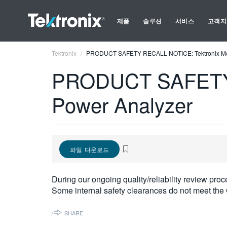
제품
솔루션
서비스
고객지
Tektronix
PRODUCT SAFETY RECALL NOTICE: Tektronix Mo
PRODUCT SAFETY 
Power Analyzer
파일 다운로드
During our ongoing quality/reliability review pro
Some internal safety clearances do not meet the 
SHARE