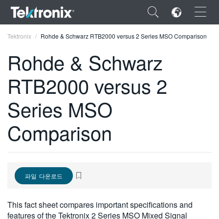
×
Tektronix
Rohde & Schwarz RTB2000 versus 2 Series MSO Comparison
Rohde & Schwarz
RTB2000 versus 2
ENGLISH
Series MSO
FRANÇAIS
Comparison
DEUTSCH
VIỆT NAM
简体中文
파일 다운로드
日本語
This fact sheet compares important specifications and
한국어
features of the Tektronix 2 Series MSO Mixed Signal