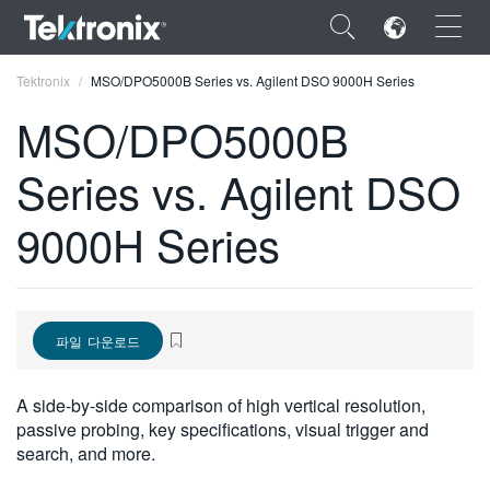
×
Tektronix
MSO/DPO5000B Series vs. Agilent DSO 9000H Series
MSO/DPO5000B
Series vs. Agilent DSO
ENGLISH
9000H Series
FRANÇAIS
DEUTSCH
VIỆT NAM
파일 다운로드
简体中文
A side-by-side comparison of high vertical resolution,
日本語
passive probing, key specifications, visual trigger and
search, and more.
한국어