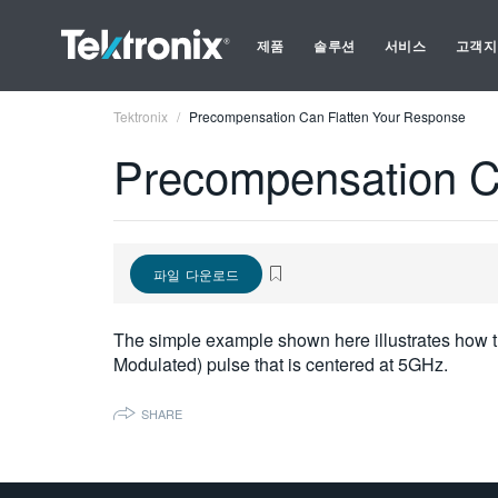
제품
솔루션
서비스
고객지
Tektronix
Precompensation Can Flatten Your Response
Precompensation C
파일 다운로드
The simple example shown here illustrates how t
Modulated) pulse that is centered at 5GHz.
SHARE