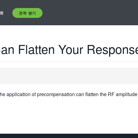
원
견적 받기
an Flatten Your Respons
he application of precompensation can flatten the RF amplitu