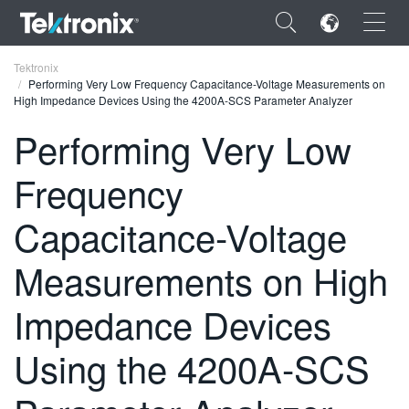
×
Tektronix
Performing Very Low Frequency Capacitance-Voltage Measurements on
High Impedance Devices Using the 4200A-SCS Parameter Analyzer
Performing Very Low
Frequency
ENGLISH
FRANÇAIS
Capacitance-Voltage
DEUTSCH
Measurements on High
VIỆT NAM
Impedance Devices
简体中文
Using the 4200A-SCS
日本語
한국어