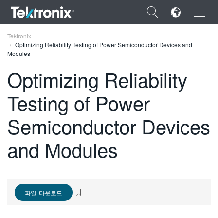
×
Tektronix
Optimizing Reliability Testing of Power Semiconductor Devices and
Modules
Optimizing Reliability
Testing of Power
ENGLISH
FRANÇAIS
Semiconductor Devices
DEUTSCH
and Modules
VIỆT NAM
简体中文
日本語
파일 다운로드
한국어