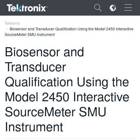
×
Tektronix
Biosensor and Transducer Qualification Using the Model 2450 Interactive
SourceMeter SMU Instrument
Biosensor and
Transducer
ENGLISH
FRANÇAIS
Qualification Using the
DEUTSCH
Model 2450 Interactive
VIỆT NAM
SourceMeter SMU
简体中文
Instrument
日本語
한국어