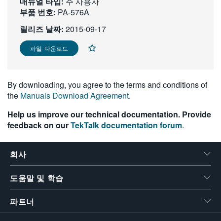
매뉴얼 타입:
주 사용자
繁體中文
부품 번호:
PA-576A
릴리즈 날짜:
2015-09-17
파일 다운로드
By downloading, you agree to the terms and conditions of
the
Manuals Download Agreement
.
Help us improve our technical documentation. Provide
feedback on our
TekTalk documentation forum
.
회사
도움말 및 학습
파트너