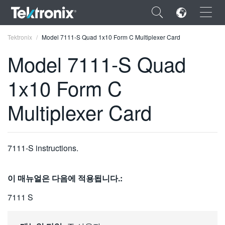
×
Tektronix
Model 7111-S Quad 1x10 Form C Multiplexer Card
Model 7111-S Quad
1x10 Form C
ENGLISH
Multiplexer Card
FRANÇAIS
DEUTSCH
7111-S instructions.
VIỆT NAM
简体中文
이 매뉴얼은 다음에 적용됩니다.:
日本語
7111 S
한국어