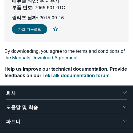
매뉴얼 타입:
주 사용자
繁體中文
부품 번호:
7065-901-01C
릴리즈 날짜:
2015-09-16
파일 다운로드
By downloading, you agree to the terms and conditions of
the
Manuals Download Agreement
.
Help us improve our technical documentation. Provide
feedback on our
TekTalk documentation forum
.
회사
도움말 및 학습
파트너