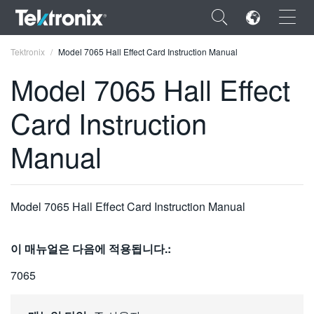
×
Tektronix
Model 7065 Hall Effect Card Instruction Manual
Model 7065 Hall Effect
Card Instruction
ENGLISH
Manual
FRANÇAIS
DEUTSCH
Model 7065 Hall Effect Card Instruction Manual
VIỆT NAM
简体中文
이 매뉴얼은 다음에 적용됩니다.:
日本語
7065
한국어